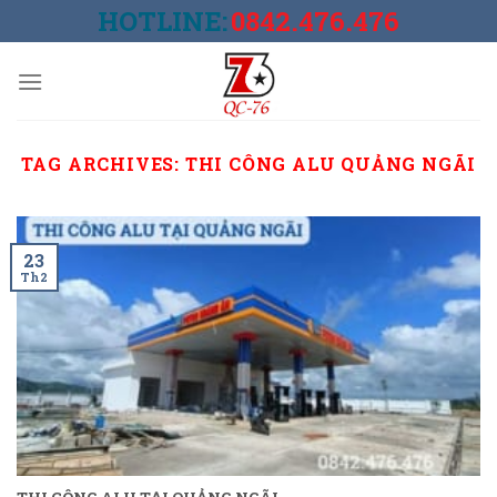
Skip
HOTLINE:
0842.476.476
to
content
TAG ARCHIVES:
THI CÔNG ALU QUẢNG NGÃI
23
Th2
THI CÔNG ALU TẠI QUẢNG NGÃI