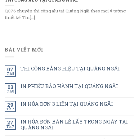
QC76 chuyên thi công alu tại Quảng Ngãi theo mọi ý tưởng
thiết kế. Thi[...]
BÀI VIẾT MỚI
THI CÔNG BẢNG HIỆU TẠI QUẢNG NGÃI
07
Th8
IN PHIẾU BẢO HÀNH TẠI QUẢNG NGÃI
03
Th8
IN HÓA ĐƠN 3 LIÊN TẠI QUẢNG NGÃI
29
Th7
IN HÓA ĐƠN BÁN LẺ LẤY TRONG NGÀY TẠI
27
Th7
QUẢNG NGÃI