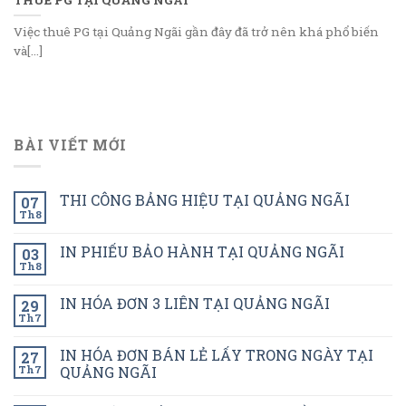
Việc thuê PG tại Quảng Ngãi gần đây đã trở nên khá phổ biến
và[...]
BÀI VIẾT MỚI
THI CÔNG BẢNG HIỆU TẠI QUẢNG NGÃI
07
Th8
IN PHIẾU BẢO HÀNH TẠI QUẢNG NGÃI
03
Th8
IN HÓA ĐƠN 3 LIÊN TẠI QUẢNG NGÃI
29
Th7
IN HÓA ĐƠN BÁN LẺ LẤY TRONG NGÀY TẠI
27
Th7
QUẢNG NGÃI