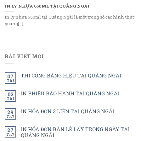
IN LY NHỰA 650ML TẠI QUẢNG NGÃI
In ly nhựa 650ml tại Quảng Ngãi là một trong số các hình thức
quảng[...]
BÀI VIẾT MỚI
THI CÔNG BẢNG HIỆU TẠI QUẢNG NGÃI
07
Th8
IN PHIẾU BẢO HÀNH TẠI QUẢNG NGÃI
03
Th8
IN HÓA ĐƠN 3 LIÊN TẠI QUẢNG NGÃI
29
Th7
IN HÓA ĐƠN BÁN LẺ LẤY TRONG NGÀY TẠI
27
Th7
QUẢNG NGÃI