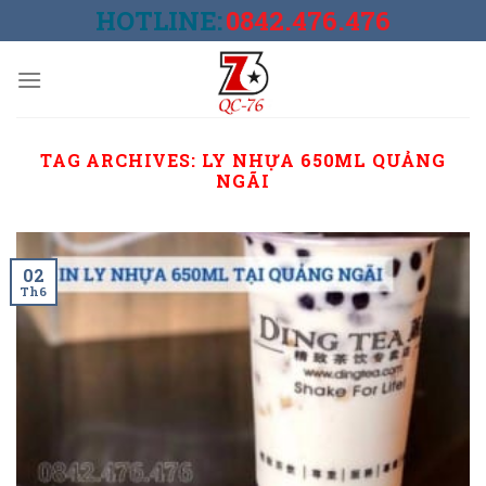
Skip
HOTLINE:
0842.476.476
to
content
TAG ARCHIVES:
LY NHỰA 650ML QUẢNG
NGÃI
02
Th6