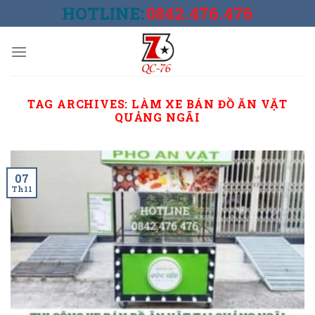
Skip
HOTLINE:
0842.476.476
to
content
TAG ARCHIVES:
LÀM XE BÁN ĐỒ ĂN VẶT
QUẢNG NGÃI
07
Th11