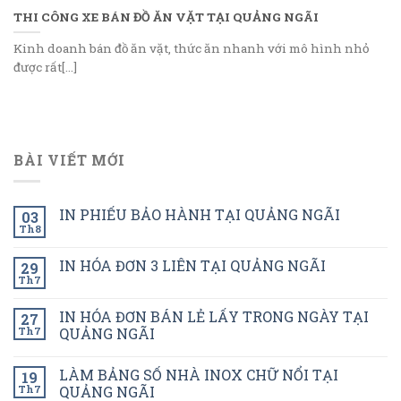
THI CÔNG XE BÁN ĐỒ ĂN VẶT TẠI QUẢNG NGÃI
Kinh doanh bán đồ ăn vặt, thức ăn nhanh với mô hình nhỏ
được rất[...]
BÀI VIẾT MỚI
IN PHIẾU BẢO HÀNH TẠI QUẢNG NGÃI
03
Th8
IN HÓA ĐƠN 3 LIÊN TẠI QUẢNG NGÃI
29
Th7
IN HÓA ĐƠN BÁN LẺ LẤY TRONG NGÀY TẠI
27
Th7
QUẢNG NGÃI
LÀM BẢNG SỐ NHÀ INOX CHỮ NỔI TẠI
19
Th7
QUẢNG NGÃI