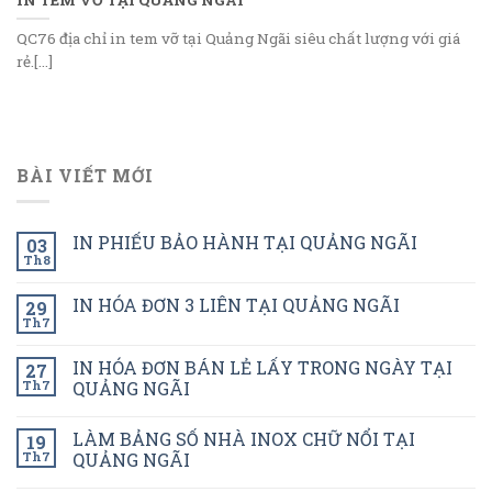
QC76 địa chỉ in tem vỡ tại Quảng Ngãi siêu chất lượng với giá
rẻ.[...]
BÀI VIẾT MỚI
IN PHIẾU BẢO HÀNH TẠI QUẢNG NGÃI
03
Th8
IN HÓA ĐƠN 3 LIÊN TẠI QUẢNG NGÃI
29
Th7
IN HÓA ĐƠN BÁN LẺ LẤY TRONG NGÀY TẠI
27
Th7
QUẢNG NGÃI
LÀM BẢNG SỐ NHÀ INOX CHỮ NỔI TẠI
19
Th7
QUẢNG NGÃI