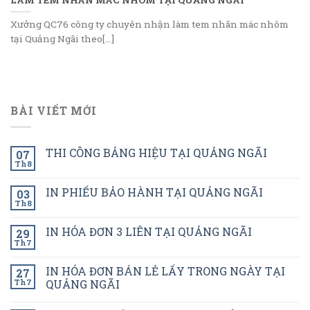
Xưởng QC76 công ty chuyên nhận làm tem nhãn mác nhôm
tại Quảng Ngãi theo[...]
BÀI VIẾT MỚI
THI CÔNG BẢNG HIỆU TẠI QUẢNG NGÃI
07
Th8
IN PHIẾU BẢO HÀNH TẠI QUẢNG NGÃI
03
Th8
IN HÓA ĐƠN 3 LIÊN TẠI QUẢNG NGÃI
29
Th7
IN HÓA ĐƠN BÁN LẺ LẤY TRONG NGÀY TẠI
27
Th7
QUẢNG NGÃI