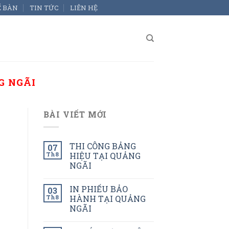
Ể BÀN
TIN TỨC
LIÊN HỆ
G NGÃI
BÀI VIẾT MỚI
THI CÔNG BẢNG
07
Th8
HIỆU TẠI QUẢNG
NGÃI
IN PHIẾU BẢO
03
Th8
HÀNH TẠI QUẢNG
NGÃI