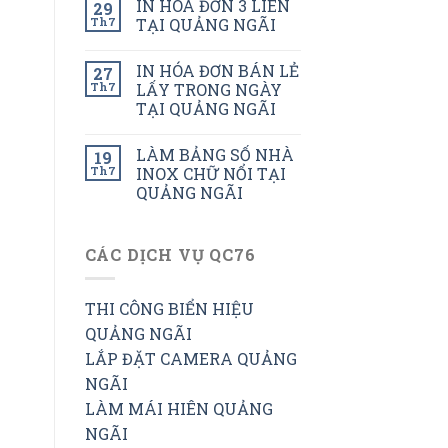
IN HÓA ĐƠN 3 LIÊN
29
Th7
TẠI QUẢNG NGÃI
IN HÓA ĐƠN BÁN LẺ
27
Th7
LẤY TRONG NGÀY
TẠI QUẢNG NGÃI
LÀM BẢNG SỐ NHÀ
19
Th7
INOX CHỮ NỔI TẠI
QUẢNG NGÃI
CÁC DỊCH VỤ QC76
THI CÔNG BIỂN HIỆU
QUẢNG NGÃI
LẮP ĐẶT CAMERA QUẢNG
NGÃI
LÀM MÁI HIÊN QUẢNG
NGÃI