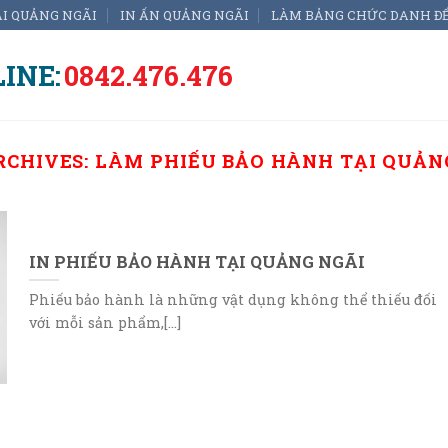
ẠI QUẢNG NGÃI
IN ẤN QUẢNG NGÃI
LÀM BẢNG CHỨC DANH Đ
INE:
0842.476.476
RCHIVES:
LÀM PHIẾU BẢO HÀNH TẠI QUẢN
IN PHIẾU BẢO HÀNH TẠI QUẢNG NGÃI
Phiếu bảo hành là những vật dụng không thể thiếu đối
với mỗi sản phẩm,[...]