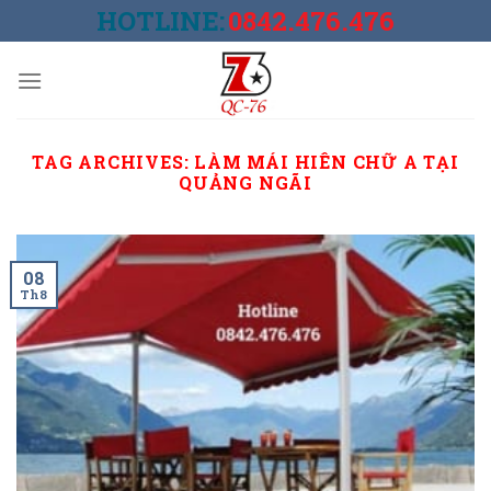
Skip
HOTLINE:
0842.476.476
to
content
TAG ARCHIVES:
LÀM MÁI HIÊN CHỮ A TẠI
QUẢNG NGÃI
08
Th8