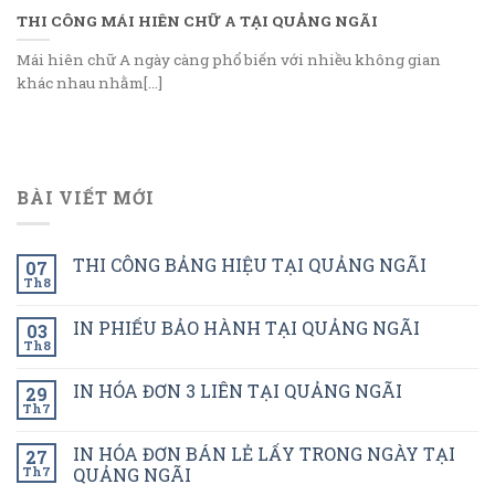
THI CÔNG MÁI HIÊN CHỮ A TẠI QUẢNG NGÃI
Mái hiên chữ A ngày càng phổ biến với nhiều không gian
khác nhau nhằm[...]
BÀI VIẾT MỚI
THI CÔNG BẢNG HIỆU TẠI QUẢNG NGÃI
07
Th8
IN PHIẾU BẢO HÀNH TẠI QUẢNG NGÃI
03
Th8
IN HÓA ĐƠN 3 LIÊN TẠI QUẢNG NGÃI
29
Th7
IN HÓA ĐƠN BÁN LẺ LẤY TRONG NGÀY TẠI
27
Th7
QUẢNG NGÃI