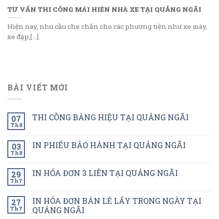
TƯ VẤN THI CÔNG MÁI HIÊN NHÀ XE TẠI QUẢNG NGÃI
Hiện nay, nhu cầu che chắn cho các phương tiện như xe máy,
xe đạp,[...]
BÀI VIẾT MỚI
THI CÔNG BẢNG HIỆU TẠI QUẢNG NGÃI
07
Th8
IN PHIẾU BẢO HÀNH TẠI QUẢNG NGÃI
03
Th8
IN HÓA ĐƠN 3 LIÊN TẠI QUẢNG NGÃI
29
Th7
IN HÓA ĐƠN BÁN LẺ LẤY TRONG NGÀY TẠI
27
Th7
QUẢNG NGÃI