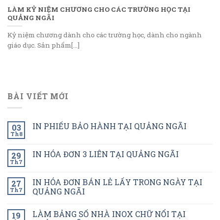
LÀM KỶ NIỆM CHƯƠNG CHO CÁC TRƯỜNG HỌC TẠI
QUẢNG NGÃI
Kỷ niệm chương dành cho các trường học, dành cho ngành
giáo dục. Sản phẩm[...]
BÀI VIẾT MỚI
IN PHIẾU BẢO HÀNH TẠI QUẢNG NGÃI
03
Th8
IN HÓA ĐƠN 3 LIÊN TẠI QUẢNG NGÃI
29
Th7
IN HÓA ĐƠN BÁN LẺ LẤY TRONG NGÀY TẠI
27
Th7
QUẢNG NGÃI
LÀM BẢNG SỐ NHÀ INOX CHỮ NỔI TẠI
19