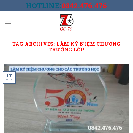
Skip
HOTLINE:
0842.476.476
to
content
TAG ARCHIVES:
LÀM KỶ NIỆM CHƯƠNG
TRƯỜNG LỚP
17
Th1