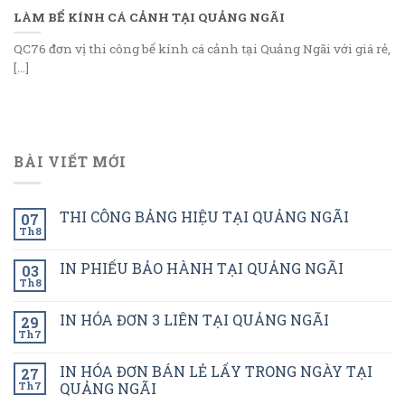
LÀM BỂ KÍNH CÁ CẢNH TẠI QUẢNG NGÃI
QC76 đơn vị thi công bể kính cá cảnh tại Quảng Ngãi với giá rẻ,
[...]
BÀI VIẾT MỚI
THI CÔNG BẢNG HIỆU TẠI QUẢNG NGÃI
07
Th8
IN PHIẾU BẢO HÀNH TẠI QUẢNG NGÃI
03
Th8
IN HÓA ĐƠN 3 LIÊN TẠI QUẢNG NGÃI
29
Th7
IN HÓA ĐƠN BÁN LẺ LẤY TRONG NGÀY TẠI
27
Th7
QUẢNG NGÃI