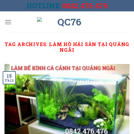
Skip
HOTLINE:
0842.476.476
to
content
TAG ARCHIVES:
LÀM HỒ HẢI SẢN TẠI QUẢNG
NGÃI
15
Th12