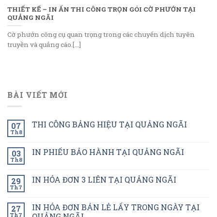
THIẾT KẾ – IN ẤN THI CÔNG TRỌN GÓI CỜ PHƯỚN TẠI
QUẢNG NGÃI
Cờ phướn công cụ quan trọng trong các chuyến dịch tuyên
truyền và quảng cáo.[...]
BÀI VIẾT MỚI
THI CÔNG BẢNG HIỆU TẠI QUẢNG NGÃI
07
Th8
IN PHIẾU BẢO HÀNH TẠI QUẢNG NGÃI
03
Th8
IN HÓA ĐƠN 3 LIÊN TẠI QUẢNG NGÃI
29
Th7
IN HÓA ĐƠN BÁN LẺ LẤY TRONG NGÀY TẠI
27
Th7
QUẢNG NGÃI