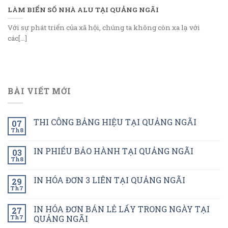
LÀM BIỂN SỐ NHÀ ALU TẠI QUẢNG NGÃI
Với sự phát triển của xã hội, chúng ta không còn xa lạ với
các[...]
BÀI VIẾT MỚI
THI CÔNG BẢNG HIỆU TẠI QUẢNG NGÃI
07
Th8
IN PHIẾU BẢO HÀNH TẠI QUẢNG NGÃI
03
Th8
IN HÓA ĐƠN 3 LIÊN TẠI QUẢNG NGÃI
29
Th7
IN HÓA ĐƠN BÁN LẺ LẤY TRONG NGÀY TẠI
27
Th7
QUẢNG NGÃI