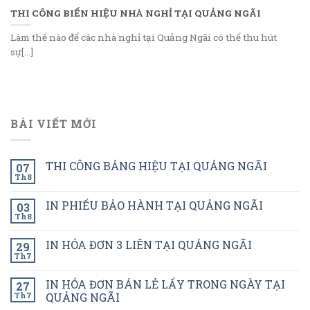
THI CÔNG BIỂN HIỆU NHÀ NGHỈ TẠI QUẢNG NGÃI
Làm thế nào để các nhà nghỉ tại Quảng Ngãi có thể thu hút
sự[...]
BÀI VIẾT MỚI
THI CÔNG BẢNG HIỆU TẠI QUẢNG NGÃI
07
Th8
IN PHIẾU BẢO HÀNH TẠI QUẢNG NGÃI
03
Th8
IN HÓA ĐƠN 3 LIÊN TẠI QUẢNG NGÃI
29
Th7
IN HÓA ĐƠN BÁN LẺ LẤY TRONG NGÀY TẠI
27
Th7
QUẢNG NGÃI