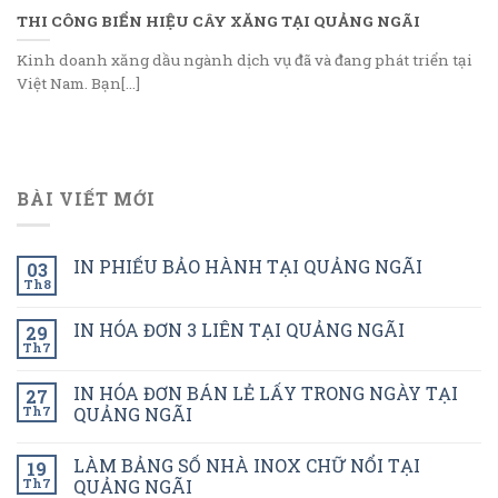
THI CÔNG BIỂN HIỆU CÂY XĂNG TẠI QUẢNG NGÃI
Kinh doanh xăng dầu ngành dịch vụ đã và đang phát triển tại
Việt Nam. Bạn[...]
BÀI VIẾT MỚI
IN PHIẾU BẢO HÀNH TẠI QUẢNG NGÃI
03
Th8
IN HÓA ĐƠN 3 LIÊN TẠI QUẢNG NGÃI
29
Th7
IN HÓA ĐƠN BÁN LẺ LẤY TRONG NGÀY TẠI
27
Th7
QUẢNG NGÃI
LÀM BẢNG SỐ NHÀ INOX CHỮ NỔI TẠI
19
Th7
QUẢNG NGÃI