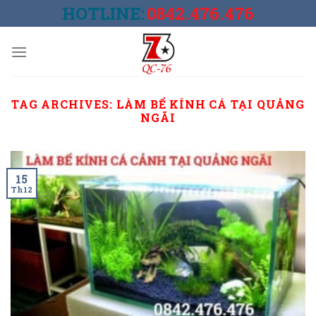
Skip
HOTLINE:
0842.476.476
to
content
TAG ARCHIVES:
LÀM BỂ KÍNH CÁ TẠI QUẢNG
NGÃI
15
Th12