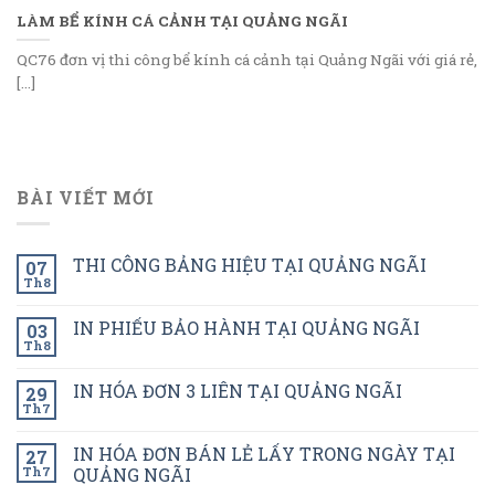
LÀM BỂ KÍNH CÁ CẢNH TẠI QUẢNG NGÃI
QC76 đơn vị thi công bể kính cá cảnh tại Quảng Ngãi với giá rẻ,
[...]
BÀI VIẾT MỚI
THI CÔNG BẢNG HIỆU TẠI QUẢNG NGÃI
07
Th8
IN PHIẾU BẢO HÀNH TẠI QUẢNG NGÃI
03
Th8
IN HÓA ĐƠN 3 LIÊN TẠI QUẢNG NGÃI
29
Th7
IN HÓA ĐƠN BÁN LẺ LẤY TRONG NGÀY TẠI
27
Th7
QUẢNG NGÃI