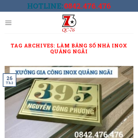
Skip
HOTLINE:
0842.476.476
to
content
TAG ARCHIVES:
LÀM BẢNG SỐ NHÀ INOX
QUẢNG NGÃI
26
Th2