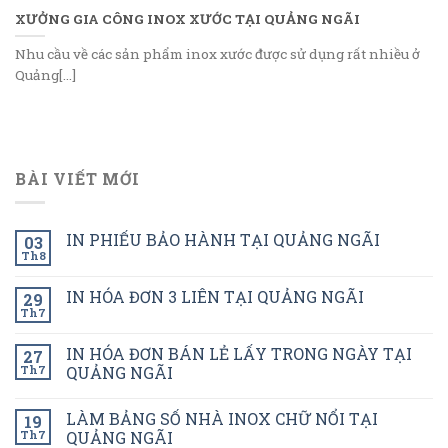
XƯỞNG GIA CÔNG INOX XƯỚC TẠI QUẢNG NGÃI
Nhu cầu về các sản phẩm inox xước được sử dụng rất nhiều ở
Quảng[...]
BÀI VIẾT MỚI
IN PHIẾU BẢO HÀNH TẠI QUẢNG NGÃI
03
Th8
IN HÓA ĐƠN 3 LIÊN TẠI QUẢNG NGÃI
29
Th7
IN HÓA ĐƠN BÁN LẺ LẤY TRONG NGÀY TẠI
27
Th7
QUẢNG NGÃI
LÀM BẢNG SỐ NHÀ INOX CHỮ NỔI TẠI
19
Th7
QUẢNG NGÃI