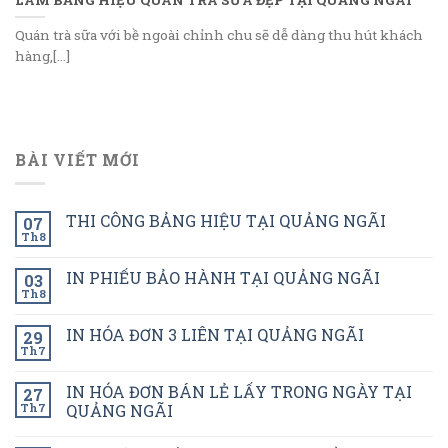
Quán trà sữa với bề ngoài chỉnh chu sẽ dễ dàng thu hút khách
hàng,[...]
BÀI VIẾT MỚI
THI CÔNG BẢNG HIỆU TẠI QUẢNG NGÃI
07
Th8
IN PHIẾU BẢO HÀNH TẠI QUẢNG NGÃI
03
Th8
IN HÓA ĐƠN 3 LIÊN TẠI QUẢNG NGÃI
29
Th7
IN HÓA ĐƠN BÁN LẺ LẤY TRONG NGÀY TẠI
27
Th7
QUẢNG NGÃI