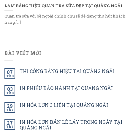
LÀM BẢNG HIỆU QUÁN TRÀ SỮA ĐẸP TẠI QUẢNG NGÃI
Quán trà sữa với bề ngoài chỉnh chu sẽ dễ dàng thu hút khách
hàng,[...]
BÀI VIẾT MỚI
THI CÔNG BẢNG HIỆU TẠI QUẢNG NGÃI
07
Th8
IN PHIẾU BẢO HÀNH TẠI QUẢNG NGÃI
03
Th8
IN HÓA ĐƠN 3 LIÊN TẠI QUẢNG NGÃI
29
Th7
IN HÓA ĐƠN BÁN LẺ LẤY TRONG NGÀY TẠI
27
Th7
QUẢNG NGÃI