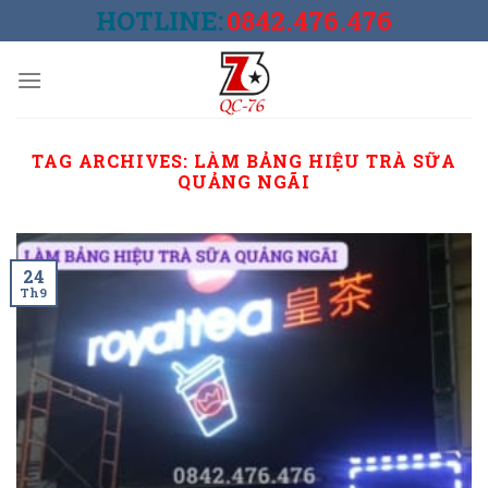
Skip
HOTLINE:
0842.476.476
to
content
TAG ARCHIVES:
LÀM BẢNG HIỆU TRÀ SỮA
QUẢNG NGÃI
24
Th9