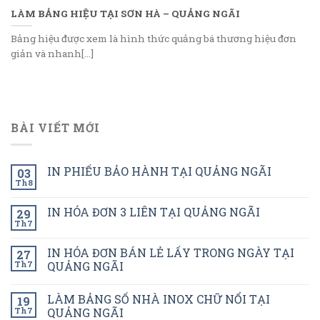
LÀM BẢNG HIỆU TẠI SƠN HÀ – QUẢNG NGÃI
Bảng hiệu được xem là hình thức quảng bá thương hiệu đơn
giản và nhanh[...]
BÀI VIẾT MỚI
IN PHIẾU BẢO HÀNH TẠI QUẢNG NGÃI
03
Th8
IN HÓA ĐƠN 3 LIÊN TẠI QUẢNG NGÃI
29
Th7
IN HÓA ĐƠN BÁN LẺ LẤY TRONG NGÀY TẠI
27
Th7
QUẢNG NGÃI
LÀM BẢNG SỐ NHÀ INOX CHỮ NỔI TẠI
19
Th7
QUẢNG NGÃI