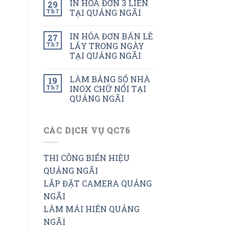
IN HÓA ĐƠN 3 LIÊN
29
Th7
TẠI QUẢNG NGÃI
IN HÓA ĐƠN BÁN LẺ
27
Th7
LẤY TRONG NGÀY
TẠI QUẢNG NGÃI
LÀM BẢNG SỐ NHÀ
19
Th7
INOX CHỮ NỔI TẠI
QUẢNG NGÃI
CÁC DỊCH VỤ QC76
THI CÔNG BIỂN HIỆU
QUẢNG NGÃI
LẮP ĐẶT CAMERA QUẢNG
NGÃI
LÀM MÁI HIÊN QUẢNG
NGÃI