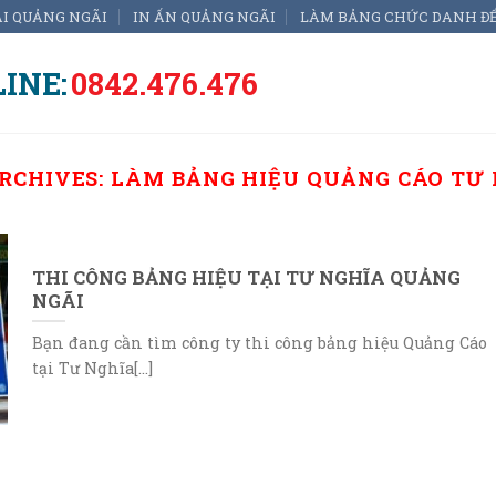
ẠI QUẢNG NGÃI
IN ẤN QUẢNG NGÃI
LÀM BẢNG CHỨC DANH Đ
INE:
0842.476.476
RCHIVES:
LÀM BẢNG HIỆU QUẢNG CÁO TƯ
THI CÔNG BẢNG HIỆU TẠI TƯ NGHĨA QUẢNG
NGÃI
Bạn đang cần tìm công ty thi công bảng hiệu Quảng Cáo
tại Tư Nghĩa[...]