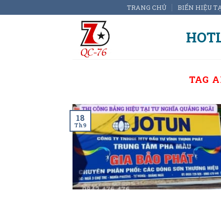
Skip
TRANG CHỦ
BIỂN HIỆU T
to
content
HOTL
TAG A
18
Th9