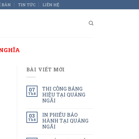
Ể BÀN
TIN TỨC
LIÊN HỆ
 NGHĨA
BÀI VIẾT MỚI
THI CÔNG BẢNG
07
Th8
HIỆU TẠI QUẢNG
NGÃI
IN PHIẾU BẢO
03
Th8
HÀNH TẠI QUẢNG
NGÃI