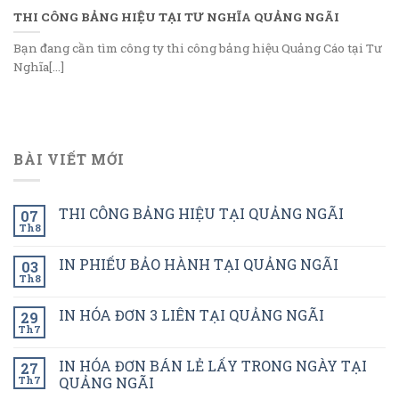
THI CÔNG BẢNG HIỆU TẠI TƯ NGHĨA QUẢNG NGÃI
Bạn đang cần tìm công ty thi công bảng hiệu Quảng Cáo tại Tư
Nghĩa[...]
BÀI VIẾT MỚI
THI CÔNG BẢNG HIỆU TẠI QUẢNG NGÃI
07
Th8
IN PHIẾU BẢO HÀNH TẠI QUẢNG NGÃI
03
Th8
IN HÓA ĐƠN 3 LIÊN TẠI QUẢNG NGÃI
29
Th7
IN HÓA ĐƠN BÁN LẺ LẤY TRONG NGÀY TẠI
27
Th7
QUẢNG NGÃI