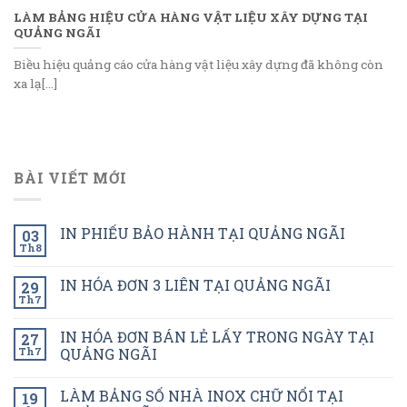
LÀM BẢNG HIỆU CỬA HÀNG VẬT LIỆU XÂY DỰNG TẠI
QUẢNG NGÃI
Biều hiệu quảng cáo cửa hàng vật liệu xây dựng đã không còn
xa lạ[...]
BÀI VIẾT MỚI
IN PHIẾU BẢO HÀNH TẠI QUẢNG NGÃI
03
Th8
IN HÓA ĐƠN 3 LIÊN TẠI QUẢNG NGÃI
29
Th7
IN HÓA ĐƠN BÁN LẺ LẤY TRONG NGÀY TẠI
27
Th7
QUẢNG NGÃI
LÀM BẢNG SỐ NHÀ INOX CHỮ NỔI TẠI
19