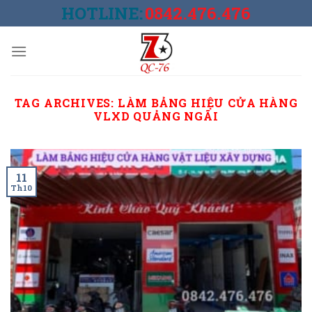
Skip
HOTLINE:
0842.476.476
to
content
TAG ARCHIVES:
LÀM BẢNG HIỆU CỬA HÀNG
VLXD QUẢNG NGÃI
11
Th10