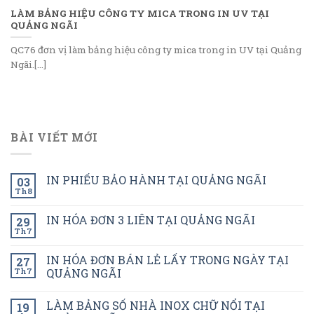
LÀM BẢNG HIỆU CÔNG TY MICA TRONG IN UV TẠI
QUẢNG NGÃI
QC76 đơn vị làm bảng hiệu công ty mica trong in UV tại Quảng
Ngãi.[...]
BÀI VIẾT MỚI
IN PHIẾU BẢO HÀNH TẠI QUẢNG NGÃI
03
Th8
IN HÓA ĐƠN 3 LIÊN TẠI QUẢNG NGÃI
29
Th7
IN HÓA ĐƠN BÁN LẺ LẤY TRONG NGÀY TẠI
27
Th7
QUẢNG NGÃI
LÀM BẢNG SỐ NHÀ INOX CHỮ NỔI TẠI
19