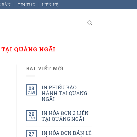
Ể BÀN
TIN TỨC
LIÊN HỆ
 TẠI QUẢNG NGÃI
BÀI VIẾT MỚI
IN PHIẾU BẢO
03
Th8
HÀNH TẠI QUẢNG
NGÃI
IN HÓA ĐƠN 3 LIÊN
29
Th7
TẠI QUẢNG NGÃI
IN HÓA ĐƠN BÁN LẺ
27