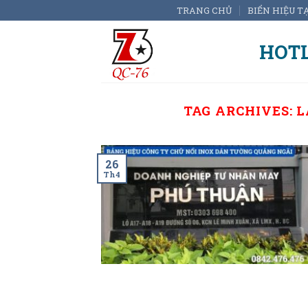
Skip
TRANG CHỦ
BIỂN HIỆU T
to
content
HOTL
TAG ARCHIVES:
L
26
Th4