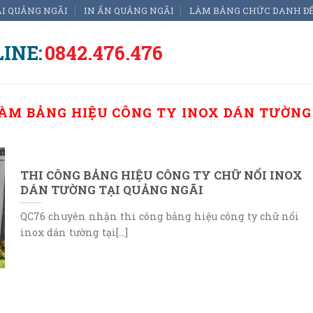
ẠI QUẢNG NGÃI
IN ẤN QUẢNG NGÃI
LÀM BẢNG CHỨC DANH Đ
INE:
0842.476.476
ÀM BẢNG HIỆU CÔNG TY INOX DÁN TƯỜNG
THI CÔNG BẢNG HIỆU CÔNG TY CHỮ NỔI INOX
DÁN TƯỜNG TẠI QUẢNG NGÃI
QC76 chuyên nhận thi công bảng hiệu công ty chữ nổi
inox dán tường tại[...]