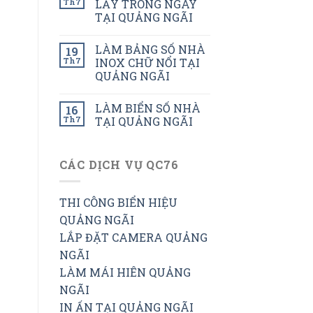
Th7
LẤY TRONG NGÀY
TẠI QUẢNG NGÃI
LÀM BẢNG SỐ NHÀ
19
Th7
INOX CHỮ NỔI TẠI
QUẢNG NGÃI
LÀM BIỂN SỐ NHÀ
16
Th7
TẠI QUẢNG NGÃI
CÁC DỊCH VỤ QC76
THI CÔNG BIỂN HIỆU
QUẢNG NGÃI
LẮP ĐẶT CAMERA QUẢNG
NGÃI
LÀM MÁI HIÊN QUẢNG
NGÃI
IN ẤN TẠI QUẢNG NGÃI