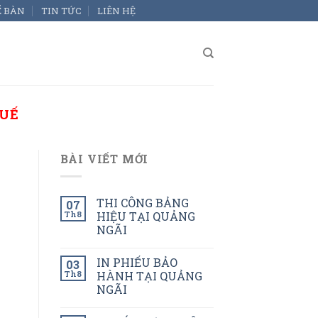
Ể BÀN
TIN TỨC
LIÊN HỆ
HUẾ
BÀI VIẾT MỚI
THI CÔNG BẢNG
07
Th8
HIỆU TẠI QUẢNG
NGÃI
IN PHIẾU BẢO
03
Th8
HÀNH TẠI QUẢNG
NGÃI