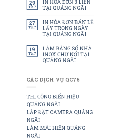
IN HÓA ĐƠN 3 LIÊN
29
Th7
TẠI QUẢNG NGÃI
IN HÓA ĐƠN BÁN LẺ
27
Th7
LẤY TRONG NGÀY
TẠI QUẢNG NGÃI
LÀM BẢNG SỐ NHÀ
19
Th7
INOX CHỮ NỔI TẠI
QUẢNG NGÃI
CÁC DỊCH VỤ QC76
THI CÔNG BIỂN HIỆU
QUẢNG NGÃI
LẮP ĐẶT CAMERA QUẢNG
NGÃI
LÀM MÁI HIÊN QUẢNG
NGÃI