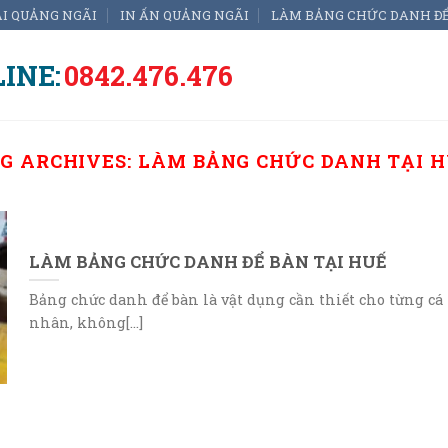
ẠI QUẢNG NGÃI
IN ẤN QUẢNG NGÃI
LÀM BẢNG CHỨC DANH Đ
INE:
0842.476.476
G ARCHIVES:
LÀM BẢNG CHỨC DANH TẠI 
LÀM BẢNG CHỨC DANH ĐỂ BÀN TẠI HUẾ
Bảng chức danh để bàn là vật dụng cần thiết cho từng cá
nhân, không[...]