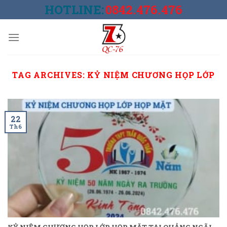
Skip
HOTLINE:
0842.476.476
to
content
TAG ARCHIVES:
KỶ NIỆM CHƯƠNG HỌP LỚP
22
Th6
KỶ NIỆM CHƯƠNG HỌP LỚP HỌP MẶT TẠI QUẢNG NGÃI