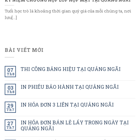
Tuổi học trò là khoảng thời gian quý giá của mỗi chúng ta, nơi
lưu[...]
BÀI VIẾT MỚI
THI CÔNG BẢNG HIỆU TẠI QUẢNG NGÃI
07
Th8
IN PHIẾU BẢO HÀNH TẠI QUẢNG NGÃI
03
Th8
IN HÓA ĐƠN 3 LIÊN TẠI QUẢNG NGÃI
29
Th7
IN HÓA ĐƠN BÁN LẺ LẤY TRONG NGÀY TẠI
27
Th7
QUẢNG NGÃI