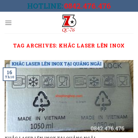
Skip
HOTLINE:
0842.476.476
to
content
TAG ARCHIVES:
KHẮC LASER LÊN INOX
16
Th10
KHẮC LASER LÊN INOX TẠI QUẢNG NGÃI