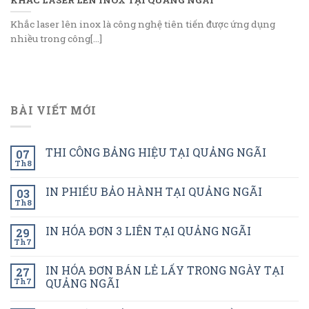
Khắc laser lên inox là công nghệ tiên tiến được ứng dụng
nhiều trong công[...]
BÀI VIẾT MỚI
THI CÔNG BẢNG HIỆU TẠI QUẢNG NGÃI
07
Th8
IN PHIẾU BẢO HÀNH TẠI QUẢNG NGÃI
03
Th8
IN HÓA ĐƠN 3 LIÊN TẠI QUẢNG NGÃI
29
Th7
IN HÓA ĐƠN BÁN LẺ LẤY TRONG NGÀY TẠI
27
Th7
QUẢNG NGÃI