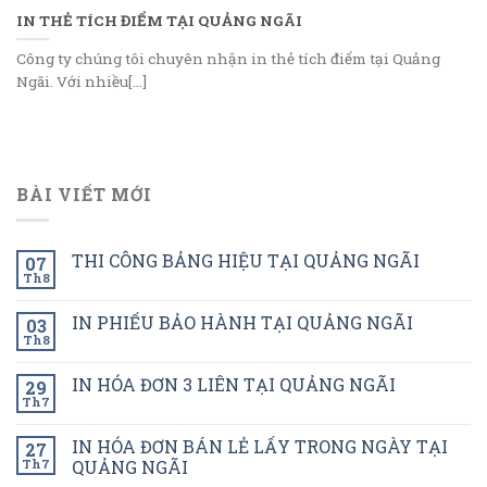
IN THẺ TÍCH ĐIỂM TẠI QUẢNG NGÃI
Công ty chúng tôi chuyên nhận in thẻ tích điểm tại Quảng
Ngãi. Với nhiều[...]
BÀI VIẾT MỚI
THI CÔNG BẢNG HIỆU TẠI QUẢNG NGÃI
07
Th8
IN PHIẾU BẢO HÀNH TẠI QUẢNG NGÃI
03
Th8
IN HÓA ĐƠN 3 LIÊN TẠI QUẢNG NGÃI
29
Th7
IN HÓA ĐƠN BÁN LẺ LẤY TRONG NGÀY TẠI
27
Th7
QUẢNG NGÃI