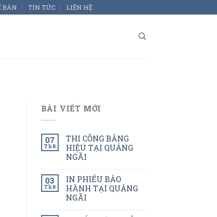
Ể BÀN
TIN TỨC
LIÊN HỆ
BÀI VIẾT MỚI
THI CÔNG BẢNG
07
Th8
HIỆU TẠI QUẢNG
NGÃI
IN PHIẾU BẢO
03
Th8
HÀNH TẠI QUẢNG
NGÃI