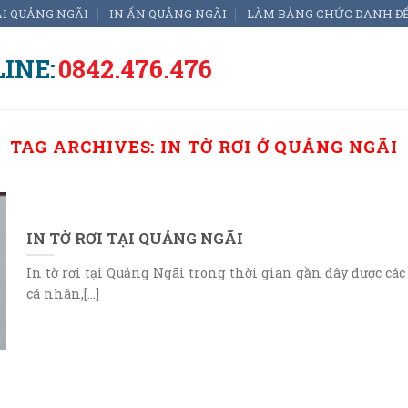
ẠI QUẢNG NGÃI
IN ẤN QUẢNG NGÃI
LÀM BẢNG CHỨC DANH Đ
INE:
0842.476.476
TAG ARCHIVES:
IN TỜ RƠI Ở QUẢNG NGÃI
IN TỜ RƠI TẠI QUẢNG NGÃI
In tờ rơi tại Quảng Ngãi trong thời gian gần đây được các
cá nhân,[...]