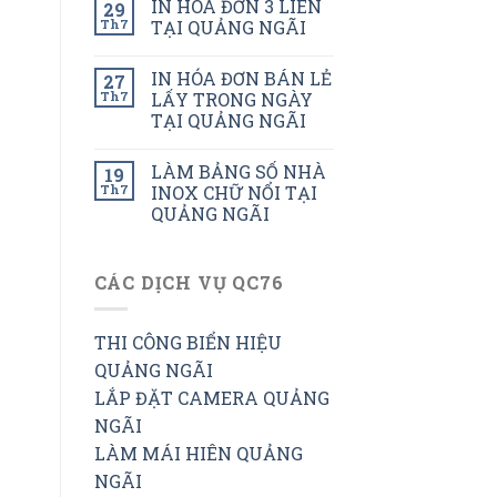
IN HÓA ĐƠN 3 LIÊN
29
Th7
TẠI QUẢNG NGÃI
IN HÓA ĐƠN BÁN LẺ
27
Th7
LẤY TRONG NGÀY
TẠI QUẢNG NGÃI
LÀM BẢNG SỐ NHÀ
19
Th7
INOX CHỮ NỔI TẠI
QUẢNG NGÃI
CÁC DỊCH VỤ QC76
THI CÔNG BIỂN HIỆU
QUẢNG NGÃI
LẮP ĐẶT CAMERA QUẢNG
NGÃI
LÀM MÁI HIÊN QUẢNG
NGÃI