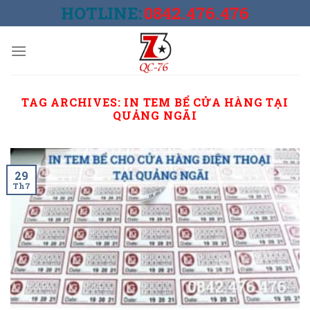
Skip
HOTLINE:
0842.476.476
to
content
TAG ARCHIVES:
IN TEM BỂ CỬA HÀNG TẠI
QUẢNG NGÃI
29
Th7