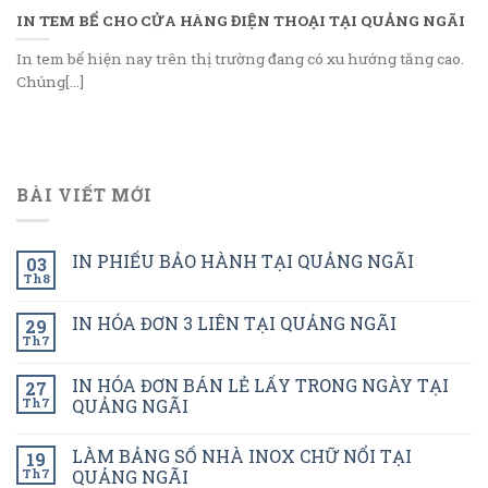
IN TEM BỂ CHO CỬA HÀNG ĐIỆN THOẠI TẠI QUẢNG NGÃI
In tem bể hiện nay trên thị trường đang có xu hướng tăng cao.
Chúng[...]
BÀI VIẾT MỚI
IN PHIẾU BẢO HÀNH TẠI QUẢNG NGÃI
03
Th8
IN HÓA ĐƠN 3 LIÊN TẠI QUẢNG NGÃI
29
Th7
IN HÓA ĐƠN BÁN LẺ LẤY TRONG NGÀY TẠI
27
Th7
QUẢNG NGÃI
LÀM BẢNG SỐ NHÀ INOX CHỮ NỔI TẠI
19
Th7
QUẢNG NGÃI