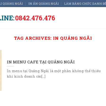
ẠI QUẢNG NGÃI
IN ẤN QUẢNG NGÃI
LÀM BẢNG CHỨC DANH Đ
INE:
0842.476.476
TAG ARCHIVES:
IN QUẢNG NGÃI
IN MENU CAFE TẠI QUẢNG NGÃI
In menu tại Quảng Ngãi là một phần không thể thiếu
khi kinh doanh các[...]