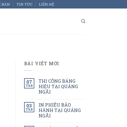
Ể BÀN
TIN TỨC
LIÊN HỆ
BÀI VIẾT MỚI
THI CÔNG BẢNG
07
Th8
HIỆU TẠI QUẢNG
NGÃI
IN PHIẾU BẢO
03
Th8
HÀNH TẠI QUẢNG
NGÃI