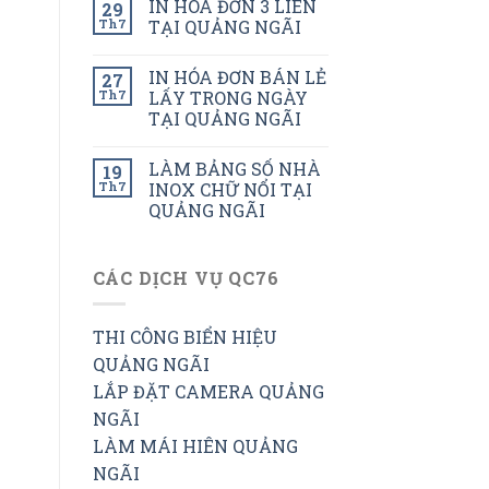
IN HÓA ĐƠN 3 LIÊN
29
Th7
TẠI QUẢNG NGÃI
IN HÓA ĐƠN BÁN LẺ
27
Th7
LẤY TRONG NGÀY
TẠI QUẢNG NGÃI
LÀM BẢNG SỐ NHÀ
19
Th7
INOX CHỮ NỔI TẠI
QUẢNG NGÃI
CÁC DỊCH VỤ QC76
THI CÔNG BIỂN HIỆU
QUẢNG NGÃI
LẮP ĐẶT CAMERA QUẢNG
NGÃI
LÀM MÁI HIÊN QUẢNG
NGÃI