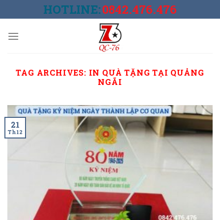
Skip
HOTLINE:
0842.476.476
to
content
TAG ARCHIVES:
IN QUÀ TẶNG TẠI QUẢNG
NGÃI
21
Th12