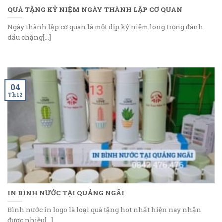
QUÀ TẶNG KỶ NIỆM NGÀY THÀNH LẬP CƠ QUAN
Ngày thành lập cơ quan là một dịp kỷ niệm long trọng đánh
dấu chặng[...]
04
Th12
IN BÌNH NƯỚC TẠI QUẢNG NGÃI
Bình nước in logo là loại quà tặng hot nhất hiện nay nhận
được nhiều[...]