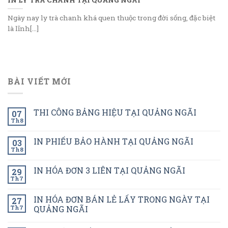
Ngày nay ly trà chanh khá quen thuộc trong đời sống, đặc biệt
là lĩnh[...]
BÀI VIẾT MỚI
THI CÔNG BẢNG HIỆU TẠI QUẢNG NGÃI
07
Th8
IN PHIẾU BẢO HÀNH TẠI QUẢNG NGÃI
03
Th8
IN HÓA ĐƠN 3 LIÊN TẠI QUẢNG NGÃI
29
Th7
IN HÓA ĐƠN BÁN LẺ LẤY TRONG NGÀY TẠI
27
Th7
QUẢNG NGÃI