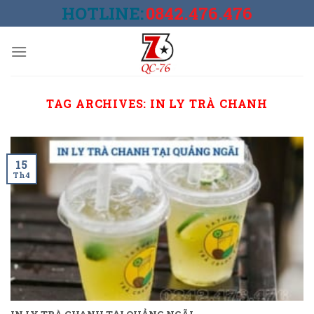
Skip
HOTLINE:
0842.476.476
to
content
TAG ARCHIVES:
IN LY TRÀ CHANH
15
Th4
IN LY TRÀ CHANH TẠI QUẢNG NGÃI