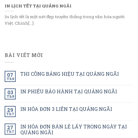
IN LỊCH TẾT TẠI QUẢNG NGÃI
In lịch tết là một nét đẹp truyền thống trong văn hóa người
Việt. Chính[...]
BÀI VIẾT MỚI
THI CÔNG BẢNG HIỆU TẠI QUẢNG NGÃI
07
Th8
IN PHIẾU BẢO HÀNH TẠI QUẢNG NGÃI
03
Th8
IN HÓA ĐƠN 3 LIÊN TẠI QUẢNG NGÃI
29
Th7
IN HÓA ĐƠN BÁN LẺ LẤY TRONG NGÀY TẠI
27
Th7
QUẢNG NGÃI