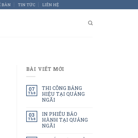
Ể BÀN
TIN TỨC
LIÊN HỆ
BÀI VIẾT MỚI
THI CÔNG BẢNG
07
Th8
HIỆU TẠI QUẢNG
NGÃI
IN PHIẾU BẢO
03
Th8
HÀNH TẠI QUẢNG
NGÃI