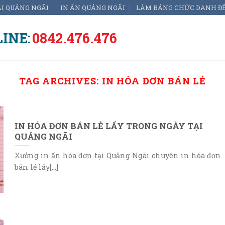
ẠI QUẢNG NGÃI
IN ẤN QUẢNG NGÃI
LÀM BẢNG CHỨC DANH Đ
INE:
0842.476.476
TAG ARCHIVES:
IN HÓA ĐƠN BÁN LẺ
IN HÓA ĐƠN BÁN LẺ LẤY TRONG NGÀY TẠI
QUẢNG NGÃI
Xưởng in ấn hóa đơn tại Quảng Ngãi chuyên in hóa đơn
bán lẻ lấy[...]