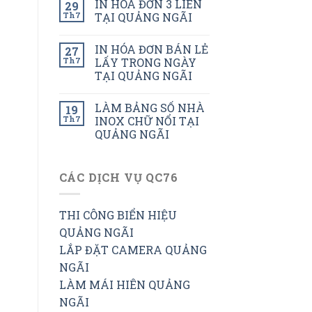
IN HÓA ĐƠN 3 LIÊN
29
Th7
TẠI QUẢNG NGÃI
IN HÓA ĐƠN BÁN LẺ
27
Th7
LẤY TRONG NGÀY
TẠI QUẢNG NGÃI
LÀM BẢNG SỐ NHÀ
19
Th7
INOX CHỮ NỔI TẠI
QUẢNG NGÃI
CÁC DỊCH VỤ QC76
THI CÔNG BIỂN HIỆU
QUẢNG NGÃI
LẮP ĐẶT CAMERA QUẢNG
NGÃI
LÀM MÁI HIÊN QUẢNG
NGÃI