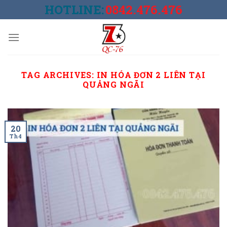
Skip
HOTLINE:
0842.476.476
to
content
TAG ARCHIVES:
IN HÓA ĐƠN 2 LIÊN TẠI
QUẢNG NGÃI
20
Th4