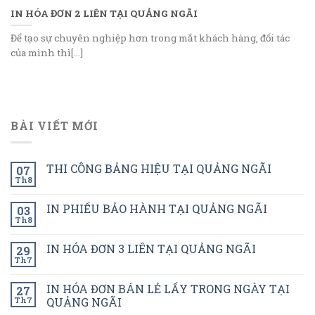
IN HÓA ĐƠN 2 LIÊN TẠI QUẢNG NGÃI
Để tạo sự chuyên nghiệp hơn trong mắt khách hàng, đối tác
của mình thì[...]
BÀI VIẾT MỚI
THI CÔNG BẢNG HIỆU TẠI QUẢNG NGÃI
07
Th8
IN PHIẾU BẢO HÀNH TẠI QUẢNG NGÃI
03
Th8
IN HÓA ĐƠN 3 LIÊN TẠI QUẢNG NGÃI
29
Th7
IN HÓA ĐƠN BÁN LẺ LẤY TRONG NGÀY TẠI
27
Th7
QUẢNG NGÃI