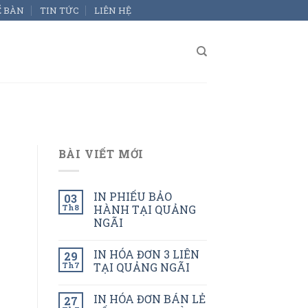
Ể BÀN
TIN TỨC
LIÊN HỆ
BÀI VIẾT MỚI
IN PHIẾU BẢO
03
Th8
HÀNH TẠI QUẢNG
NGÃI
IN HÓA ĐƠN 3 LIÊN
29
Th7
TẠI QUẢNG NGÃI
IN HÓA ĐƠN BÁN LẺ
27