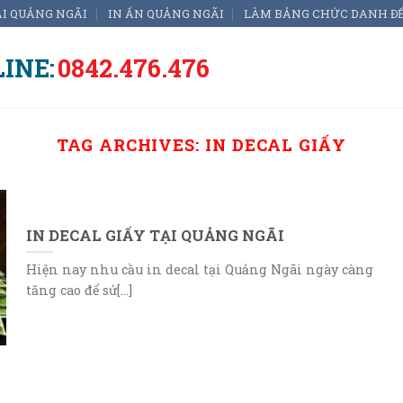
ẠI QUẢNG NGÃI
IN ẤN QUẢNG NGÃI
LÀM BẢNG CHỨC DANH Đ
INE:
0842.476.476
TAG ARCHIVES:
IN DECAL GIẤY
IN DECAL GIẤY TẠI QUẢNG NGÃI
Hiện nay nhu cầu in decal tại Quảng Ngãi ngày càng
tăng cao để sử[...]