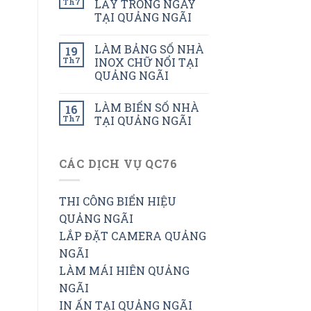
Th7
LẤY TRONG NGÀY
TẠI QUẢNG NGÃI
LÀM BẢNG SỐ NHÀ
19
Th7
INOX CHỮ NỔI TẠI
QUẢNG NGÃI
LÀM BIỂN SỐ NHÀ
16
Th7
TẠI QUẢNG NGÃI
CÁC DỊCH VỤ QC76
THI CÔNG BIỂN HIỆU
QUẢNG NGÃI
LẮP ĐẶT CAMERA QUẢNG
NGÃI
LÀM MÁI HIÊN QUẢNG
NGÃI
IN ẤN TẠI QUẢNG NGÃI