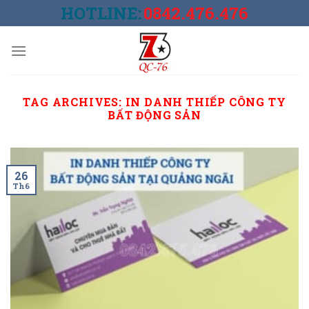
Skip
HOTLINE:
0842.476.476
to
content
TAG ARCHIVES:
IN DANH THIẾP CÔNG TY
BẤT ĐỘNG SẢN
26
Th6