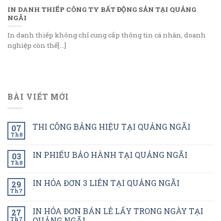
IN DANH THIẾP CÔNG TY BẤT ĐỘNG SẢN TẠI QUẢNG
NGÃI
In danh thiếp không chỉ cung cấp thông tin cá nhân, doanh
nghiệp còn thể[...]
BÀI VIẾT MỚI
THI CÔNG BẢNG HIỆU TẠI QUẢNG NGÃI
07
Th8
IN PHIẾU BẢO HÀNH TẠI QUẢNG NGÃI
03
Th8
IN HÓA ĐƠN 3 LIÊN TẠI QUẢNG NGÃI
29
Th7
IN HÓA ĐƠN BÁN LẺ LẤY TRONG NGÀY TẠI
27
Th7
QUẢNG NGÃI