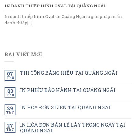
IN DANH THIẾP HÌNH OVAL TẠI QUẢNG NGÃI
In danh thiếp hình Oval tại Quảng Ngãi là giải pháp in ấn
danh thiếp[...]
BÀI VIẾT MỚI
THI CÔNG BẢNG HIỆU TẠI QUẢNG NGÃI
07
Th8
IN PHIẾU BẢO HÀNH TẠI QUẢNG NGÃI
03
Th8
IN HÓA ĐƠN 3 LIÊN TẠI QUẢNG NGÃI
29
Th7
IN HÓA ĐƠN BÁN LẺ LẤY TRONG NGÀY TẠI
27
Th7
QUẢNG NGÃI