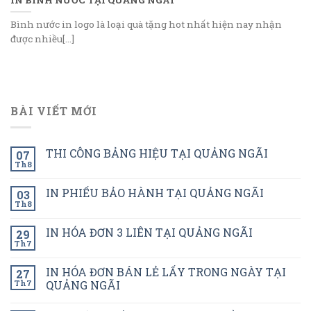
Bình nước in logo là loại quà tặng hot nhất hiện nay nhận
được nhiều[...]
BÀI VIẾT MỚI
THI CÔNG BẢNG HIỆU TẠI QUẢNG NGÃI
07
Th8
IN PHIẾU BẢO HÀNH TẠI QUẢNG NGÃI
03
Th8
IN HÓA ĐƠN 3 LIÊN TẠI QUẢNG NGÃI
29
Th7
IN HÓA ĐƠN BÁN LẺ LẤY TRONG NGÀY TẠI
27
Th7
QUẢNG NGÃI