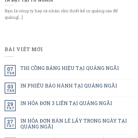
Bạn là công ty hay cá nhân cần thiết kế in quảng cáo để
quảng[...]
BÀI VIẾT MỚI
THI CÔNG BẢNG HIỆU TẠI QUẢNG NGÃI
07
Th8
IN PHIẾU BẢO HÀNH TẠI QUẢNG NGÃI
03
Th8
IN HÓA ĐƠN 3 LIÊN TẠI QUẢNG NGÃI
29
Th7
IN HÓA ĐƠN BÁN LẺ LẤY TRONG NGÀY TẠI
27
Th7
QUẢNG NGÃI