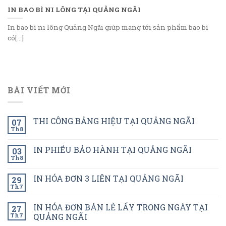
IN BAO BÌ NI LÔNG TẠI QUẢNG NGÃI
In bao bì ni lông Quảng Ngãi giúp mang tới sản phẩm bao bì
có[...]
BÀI VIẾT MỚI
THI CÔNG BẢNG HIỆU TẠI QUẢNG NGÃI
07
Th8
IN PHIẾU BẢO HÀNH TẠI QUẢNG NGÃI
03
Th8
IN HÓA ĐƠN 3 LIÊN TẠI QUẢNG NGÃI
29
Th7
IN HÓA ĐƠN BÁN LẺ LẤY TRONG NGÀY TẠI
27
Th7
QUẢNG NGÃI