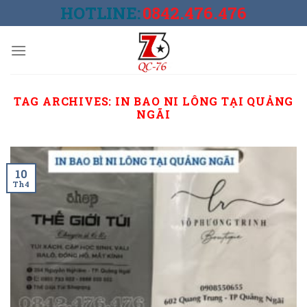
Skip
HOTLINE:
0842.476.476
to
content
TAG ARCHIVES:
IN BAO NI LÔNG TẠI QUẢNG
NGÃI
10
Th4