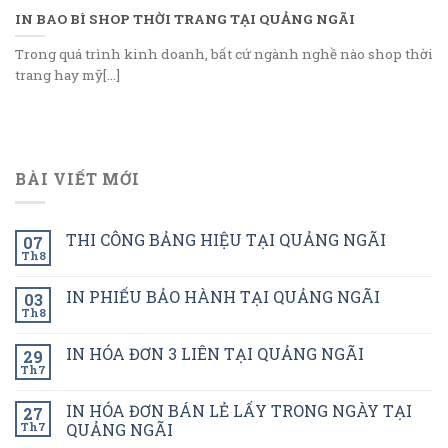
IN BAO BÌ SHOP THỜI TRANG TẠI QUẢNG NGÃI
Trong quá trình kinh doanh, bất cứ ngành nghề nào shop thời
trang hay mỹ[...]
BÀI VIẾT MỚI
THI CÔNG BẢNG HIỆU TẠI QUẢNG NGÃI
07
Th8
IN PHIẾU BẢO HÀNH TẠI QUẢNG NGÃI
03
Th8
IN HÓA ĐƠN 3 LIÊN TẠI QUẢNG NGÃI
29
Th7
IN HÓA ĐƠN BÁN LẺ LẤY TRONG NGÀY TẠI
27
Th7
QUẢNG NGÃI