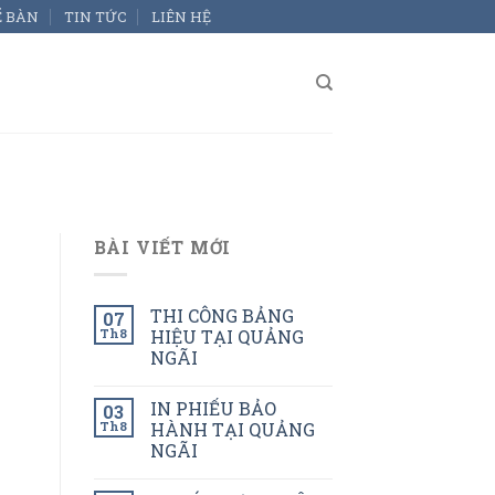
Ể BÀN
TIN TỨC
LIÊN HỆ
BÀI VIẾT MỚI
THI CÔNG BẢNG
07
Th8
HIỆU TẠI QUẢNG
NGÃI
IN PHIẾU BẢO
03
Th8
HÀNH TẠI QUẢNG
NGÃI