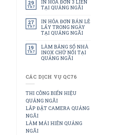
IN HÓA ĐƠN 3 LIÊN
29
Th7
TẠI QUẢNG NGÃI
IN HÓA ĐƠN BÁN LẺ
27
Th7
LẤY TRONG NGÀY
TẠI QUẢNG NGÃI
LÀM BẢNG SỐ NHÀ
19
Th7
INOX CHỮ NỔI TẠI
QUẢNG NGÃI
CÁC DỊCH VỤ QC76
THI CÔNG BIỂN HIỆU
QUẢNG NGÃI
LẮP ĐẶT CAMERA QUẢNG
NGÃI
LÀM MÁI HIÊN QUẢNG
NGÃI