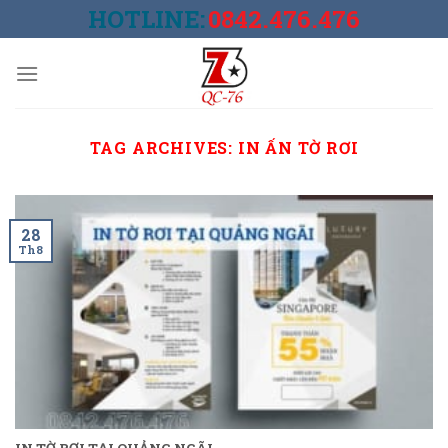
Skip
HOTLINE:
0842.476.476
to
content
TAG ARCHIVES:
IN ẤN TỜ RƠI
28
Th8
IN TỜ RƠI TẠI QUẢNG NGÃI