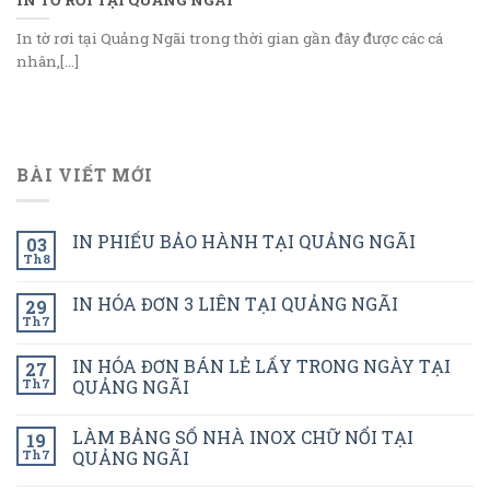
In tờ rơi tại Quảng Ngãi trong thời gian gần đây được các cá
nhân,[...]
BÀI VIẾT MỚI
IN PHIẾU BẢO HÀNH TẠI QUẢNG NGÃI
03
Th8
IN HÓA ĐƠN 3 LIÊN TẠI QUẢNG NGÃI
29
Th7
IN HÓA ĐƠN BÁN LẺ LẤY TRONG NGÀY TẠI
27
Th7
QUẢNG NGÃI
LÀM BẢNG SỐ NHÀ INOX CHỮ NỔI TẠI
19
Th7
QUẢNG NGÃI