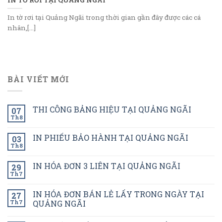
In tờ rơi tại Quảng Ngãi trong thời gian gần đây được các cá
nhân,[...]
BÀI VIẾT MỚI
THI CÔNG BẢNG HIỆU TẠI QUẢNG NGÃI
07
Th8
IN PHIẾU BẢO HÀNH TẠI QUẢNG NGÃI
03
Th8
IN HÓA ĐƠN 3 LIÊN TẠI QUẢNG NGÃI
29
Th7
IN HÓA ĐƠN BÁN LẺ LẤY TRONG NGÀY TẠI
27
Th7
QUẢNG NGÃI