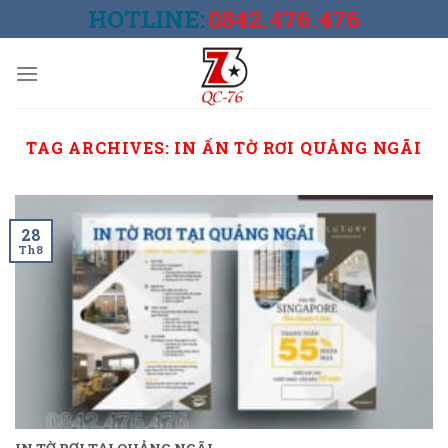
Skip
HOTLINE:
0842.476.476
to
content
TAG ARCHIVES:
IN ẤN TỜ RƠI QUẢNG NGÃI
28
Th8
IN TỜ RƠI TẠI QUẢNG NGÃI