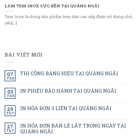
LÀM TEM INOX CỰC BỀN TẠI QUẢNG NGÃI
Tem Inox là dòng sản phẩm tem dán cao cấp được sử dụng chủ
yếu[...]
BÀI VIẾT MỚI
THI CÔNG BẢNG HIỆU TẠI QUẢNG NGÃI
07
Th8
IN PHIẾU BẢO HÀNH TẠI QUẢNG NGÃI
03
Th8
IN HÓA ĐƠN 3 LIÊN TẠI QUẢNG NGÃI
29
Th7
IN HÓA ĐƠN BÁN LẺ LẤY TRONG NGÀY TẠI
27
Th7
QUẢNG NGÃI