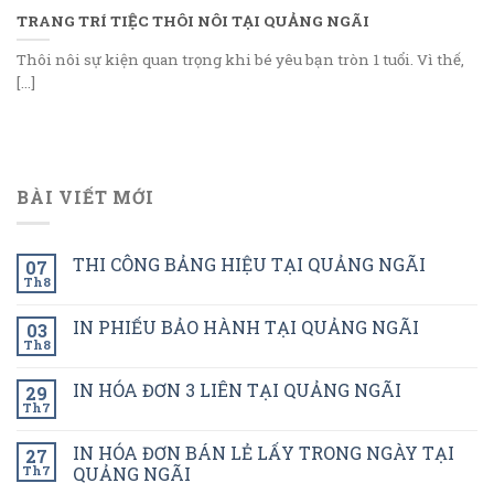
TRANG TRÍ TIỆC THÔI NÔI TẠI QUẢNG NGÃI
Thôi nôi sự kiện quan trọng khi bé yêu bạn tròn 1 tuổi. Vì thế,
[...]
BÀI VIẾT MỚI
THI CÔNG BẢNG HIỆU TẠI QUẢNG NGÃI
07
Th8
IN PHIẾU BẢO HÀNH TẠI QUẢNG NGÃI
03
Th8
IN HÓA ĐƠN 3 LIÊN TẠI QUẢNG NGÃI
29
Th7
IN HÓA ĐƠN BÁN LẺ LẤY TRONG NGÀY TẠI
27
Th7
QUẢNG NGÃI