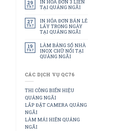
IN HÓA ĐƠN 3 LIÊN
29
Th7
TẠI QUẢNG NGÃI
IN HÓA ĐƠN BÁN LẺ
27
Th7
LẤY TRONG NGÀY
TẠI QUẢNG NGÃI
LÀM BẢNG SỐ NHÀ
19
Th7
INOX CHỮ NỔI TẠI
QUẢNG NGÃI
CÁC DỊCH VỤ QC76
THI CÔNG BIỂN HIỆU
QUẢNG NGÃI
LẮP ĐẶT CAMERA QUẢNG
NGÃI
LÀM MÁI HIÊN QUẢNG
NGÃI