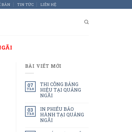
Ể BÀN
TIN TỨC
LIÊN HỆ
NGÃI
BÀI VIẾT MỚI
THI CÔNG BẢNG
07
Th8
HIỆU TẠI QUẢNG
NGÃI
IN PHIẾU BẢO
03
Th8
HÀNH TẠI QUẢNG
NGÃI