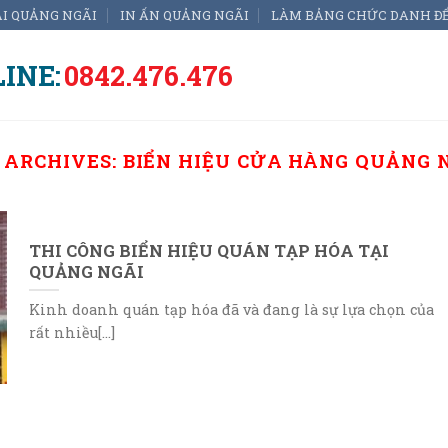
ẠI QUẢNG NGÃI
IN ẤN QUẢNG NGÃI
LÀM BẢNG CHỨC DANH Đ
INE:
0842.476.476
 ARCHIVES:
BIỂN HIỆU CỬA HÀNG QUẢNG 
THI CÔNG BIỂN HIỆU QUÁN TẠP HÓA TẠI
QUẢNG NGÃI
Kinh doanh quán tạp hóa đã và đang là sự lựa chọn của
rất nhiều[...]